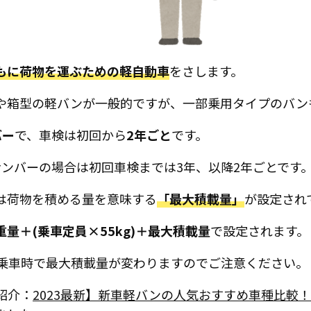
もに荷物を運ぶための軽自動車
をさします。
や箱型の軽バンが一般的ですが、一部乗用タイプのバン
バー
で、車検は初回から
2年ごと
です。
ナンバーの場合は初回車検までは3年、以降2年ごとです
は荷物を積める量を意味する
「最大積載量」
が設定され
量＋(乗車定員×55kg)＋最大積載量
で設定されます。
名乗車時で最大積載量が変わりますのでご注意ください。
紹介：
2023最新】新車軽バンの人気おすすめ車種比較