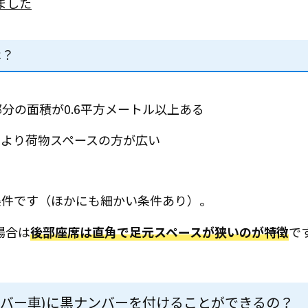
ました
は？
分の面積が0.6平方メートル以上ある
スより荷物スペースの方が広い
条件です（ほかにも細かい条件あり）。
場合は
後部座席は直角で足元スペースが狭いのが特徴
で
ンバー車)に黒ナンバーを付けることができるの？