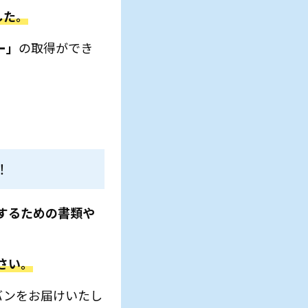
した。
ー」
の取得ができ
。
！
するための書類や
さい。
バンをお届けいたし