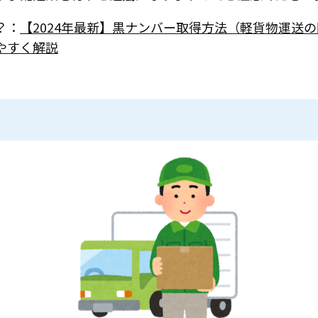
？：
【2024年最新】黒ナンバー取得方法（軽貨物運送
やすく解説
？