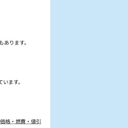
もあります。
。
ています。
！価格・燃費・値引