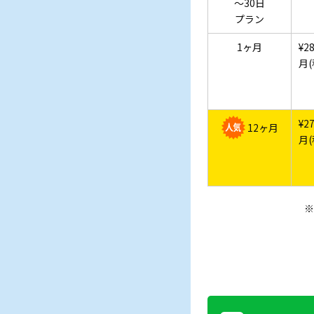
～30日
プラン
1ヶ月
¥28
月(
¥27
12ヶ月
月(
※