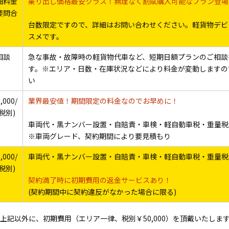
細料金
乗り出し価格最安クラス！無理なく割賦購入可能なプラン登場
要問合
台数限定ですので、詳細はお問い合わせください。軽貨物デビ
スメです。
相談
急な事故・故障時の軽貨物代車など、短期日額プランのご相談
す。※エリア・日数・在庫状況などにより料金が変動しますの
い
,000/
業界最安値！期間限定の料金なのでお早めに！
税別)
車両代・黒ナンバー設置・自賠責・車検・軽自動車税・重量税
※車両グレード、契約期間により要見積もり
,000/
車両代・黒ナンバー設置・自賠責・車検・軽自動車税・重量税
税別)
契約満了時に初期費用の返金サービスあり！
(契約期間中に契約違反がなかった場合に限る)
上記以外に、初期費用（エリア一律、税別￥50,000）を頂戴いたしま