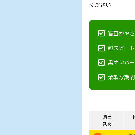
ください。
審査がや
超スピー
黒ナンバ
柔軟な期
貸出
期間