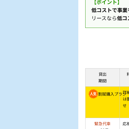
【ポイント】
低コストで事業
リースなら
低コ
貸出
期間
詳
割賦購入
プラン
は
せ
緊急
代車
応