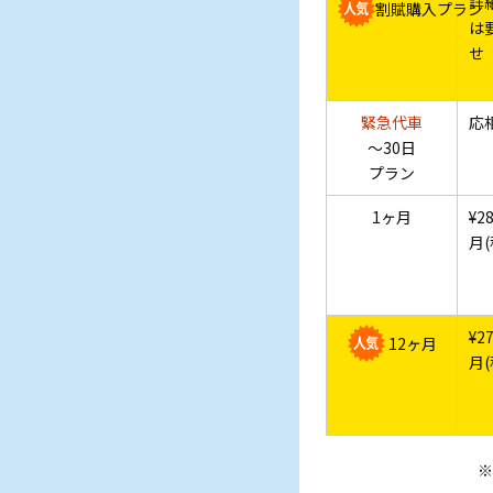
詳
割賦購入
プラン
は
せ
緊急
代車
応
～30日
プラン
1ヶ月
¥28
月(
¥27
12ヶ月
月(
※