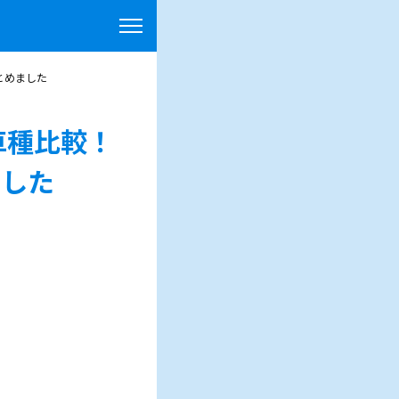
とめました
車種比較！
ました