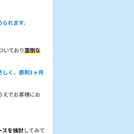
められます。
ついており
面倒な
さしく、原則3ヶ月
うえでお客様にお
ースを検討
してみて