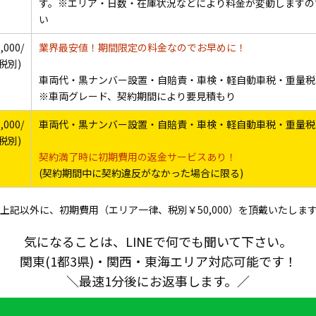
す。※エリア・日数・在庫状況などにより料金が変動しますの
い
,000/
業界最安値！期間限定の料金なのでお早めに！
税別)
車両代・黒ナンバー設置・自賠責・車検・軽自動車税・重量税
※車両グレード、契約期間により要見積もり
,000/
車両代・黒ナンバー設置・自賠責・車検・軽自動車税・重量税
税別)
契約満了時に初期費用の返金サービスあり！
(契約期間中に契約違反がなかった場合に限る)
上記以外に、初期費用（エリア一律、税別￥50,000）を頂戴いたしま
気になることは、LINEで何でも聞いて下さい。
関東(1都3県)・関西・東海エリア対応可能です！
＼最速1分後にお返事します。／